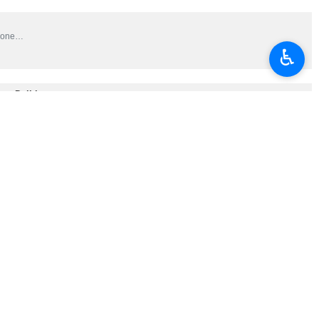
cione…
♿︎
eva Delhi
…