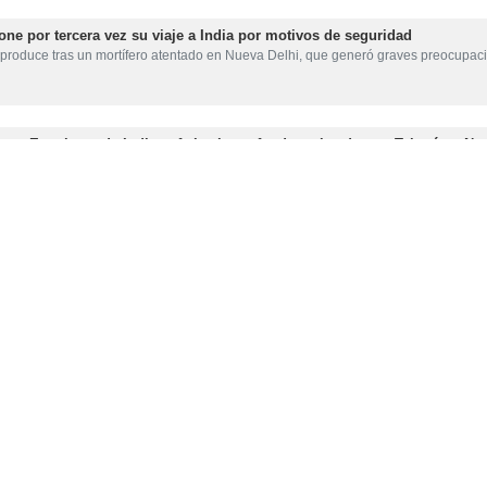
ne por tercera vez su viaje a India por motivos de seguridad
 produce tras un mortífero atentado en Nueva Delhi, que generó graves preocupa
tos Exteriores de India enfatiza la profunda amistad entre Teherán y Nu
 La 20ª reunión de la “Comisión Mixta” entre Irán e India comenzó hoy, 8…
rán e India llaman a acción conjunta para “secar raíces del terrorismo”
lefónica este sábado, los mandatarios de Irán e India condenaron enérgicamente