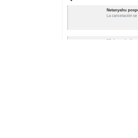
Netanyahu pospo
La cancelación se
Ministro de Asun
Nueva Delhi, IRNA-
Presidentes de I
En una llamada te
Su comentario
Indicio de comentario