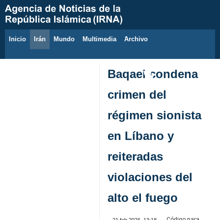
Inicio
Irán
Mundo
Multimedia
َArchivo
8 de agosto de 2026
Baqaei condena
crimen del
régimen sionista
en Líbano y
reiteradas
violaciones del
alto el fuego
Código para