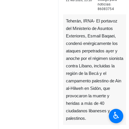
21 feb 2026, 13:18
noticias:
86083754
Teherán, IRNA- El portavoz
del Ministerio de Asuntos
Exteriores, Esmail Baqaei,
condenó enérgicamente los
ataques perpetrados ayer y
anoche por el régimen sionista
contra Líbano, incluidas la
región de la Becá y el
campamento palestino de Ain
al-Hilweh en Sidón, que
provocaron la muerte y
heridas a más de 40
ciudadanos libaneses y
♿︎
palestinos.