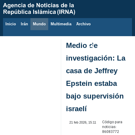
Inicio
Irán
Mundo
Multimedia
َArchivo
8 de agosto de 2026
Medio de
investigación: La
casa de Jeffrey
Epstein estaba
bajo supervisión
israelí
Código para
21 feb 2026, 15:11
noticias:
86083772