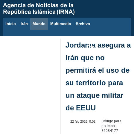
Inicio
Irán
Mundo
Multimedia
َArchivo
8 de agosto de 2026
Jordania asegura a
Irán que no
permitirá el uso de
su territorio para
un ataque militar
de EEUU
Código para
22 feb 2026, 0:02
noticias:
86084177