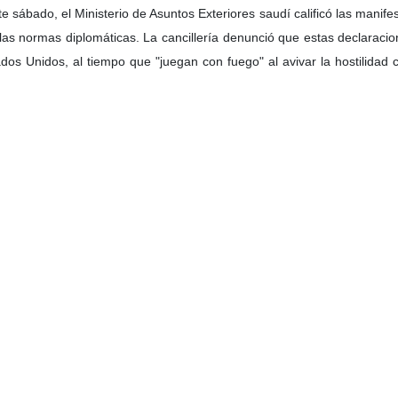
te sábado, el Ministerio de Asuntos Exteriores saudí calificó las mani
 las normas diplomáticas. La cancillería denunció que estas declaracion
ados Unidos, al tiempo que "juegan con fuego" al avivar la hostilidad
tamento de Estado estadounidense a aclarar su postura oficial resp
mundo”.
 internacional, construido tras décadas de conflictos, se basa precisa
as del embajador estadounidense vulneran de manera flagrante.
ró su posición firme e histórica de rechazo a cualquier acción o decla
ión. Asimismo, recordó que la única vía para alcanzar una paz justa y d
palestino independiente con capital en Jerusalén Este, sobre las front