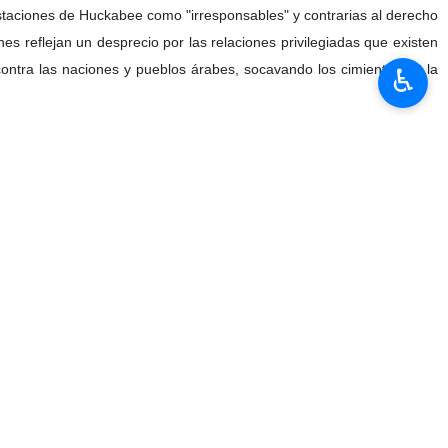
festaciones de Huckabee como "irresponsables" y contrarias al derecho
es reflejan un desprecio por las relaciones privilegiadas que existen
 contra las naciones y pueblos árabes, socavando los cimientos de la
♿︎
ecto a estas declaraciones, que “han sido rechazadas por todas las
mente en el respeto a las fronteras geográficas y la soberanía de los
ración que atente contra la soberanía, las fronteras y la integridad
uradera pasa por poner fin a la ocupación, implementar la solución de
eras de 1967.