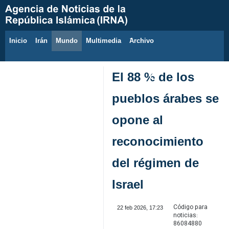
Inicio
Irán
Mundo
Multimedia
َArchivo
8 de agosto de 2026
El 88 % de los
pueblos árabes se
opone al
reconocimiento
del régimen de
Israel
Código para
22 feb 2026, 17:23
noticias:
86084880