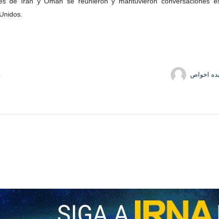
res de Irán y Omán se reunieron y mantuvieron conversaciones es
 Unidos.
ده اخواص