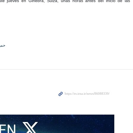
te jueves en Ginebra, Suiza, unas horas antes del inicio de las
حمی