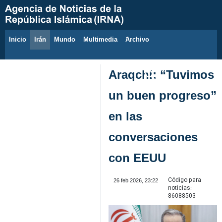
Inicio
Irán
Mundo
Multimedia
َArchivo
8 de agosto de 2026
Araqchi: “Tuvimos
un buen progreso”
en las
conversaciones
con EEUU
Código para
26 feb 2026, 23:22
noticias:
86088503