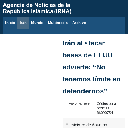
Inicio
Irán
Mundo
Multimedia
َArchivo
7 de agosto de 2026
Irán al atacar
bases de EEUU
advierte: “No
tenemos límite en
defendernos”
Código para
1 mar 2026, 18:45
noticias:
86090754