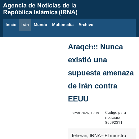
Inicio
Irán
Mundo
Multimedia
َArchivo
8 de agosto de 2026
Araqchi: Nunca
existió una
supuesta amenaza
de Irán contra
EEUU
Código para
3 mar 2026, 12:19
noticias:
86092311
Teherán, IRNA– El ministro