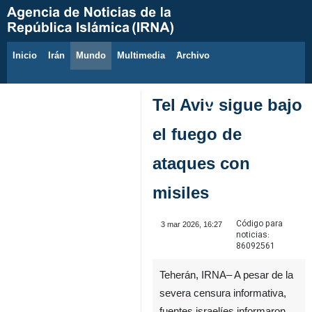
Inicio
Irán
Mundo
Multimedia
َArchivo
6 de agosto de 2026
Tel Aviv sigue bajo
el fuego de
ataques con
misiles
Código para
3 mar 2026, 16:27
noticias:
86092561
Teherán, IRNA– A pesar de la
severa censura informativa,
fuentes israelíes informaron