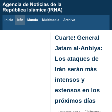
Inicio
Irán
Mundo
Multimedia
َArchivo
8 de agosto de 2026
Cuartel General
Jatam al-Anbiya:
Los ataques de
Irán serán más
intensos y
extensos en los
próximos días
Código para