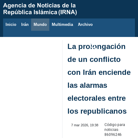
Inicio
Irán
Mundo
Multimedia
َArchivo
7 de agosto de 2026
La prolongación
de un conflicto
con Irán enciende
las alarmas
electorales entre
los republicanos
Código para
7 mar 2026, 19:38
noticias:
86096246