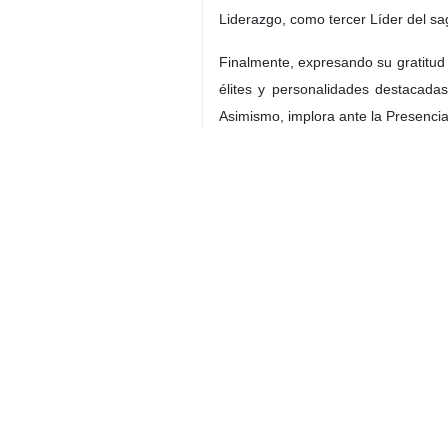
Liderazgo, como tercer Líder del sa
Finalmente, expresando su gratitud a
élites y personalidades destacadas
Asimismo, implora ante la Presencia
Irán
Política
Contador de personas
etiquetas
Irán
Ayatolá Seyed Moytaba
Jamenei