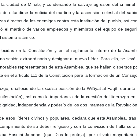
la ciudad de Minab, y condenando la salvaje agresión del criminal
 difundirse la noticia del martirio y la ascensión celestial del sabi
as directas de los enemigos contra esta institución del pueblo, así c
ó el martirio de varios empleados y miembros del equipo de segur
l sistema islámico.
lecidas en la Constitución y en el reglamento interno de la Asam
a sesión extraordinaria y designar al nuevo Líder. Para ello, se llevó
honorables representantes de esta Asamblea, que se hallan dispersos por
 en el artículo 111 de la Constitución para la formación de un Consejo 
zgo, enalteciendo la excelsa posición de la Wilāyat al-Faqīh durante
nifestación), así como la importancia de la cuestión del liderazgo en
 dignidad, independencia y poderío de los dos Imames de la Revolución
de esos líderes divinos y populares, declara que esta Asamblea, tras
 cumplimiento de su deber religioso y con la convicción de hallarse a
ba Hoseini Jameneí (que Dios lo proteja), por el voto mayoritario