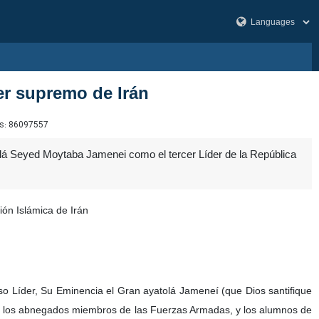
er supremo de Irán
s:
86097557
lá Seyed Moytaba Jamenei como el tercer Líder de la República
ión Islámica de Irán
so Líder, Su Eminencia el Gran ayatolá Jameneí (que Dios santifique
s y los abnegados miembros de las Fuerzas Armadas, y los alumnos de