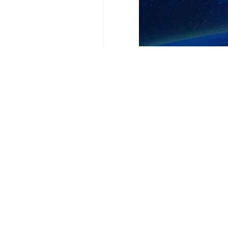
De acuerdo con la información publi
canal de apoyo a la República Islám
"Rusia comenzó a apoyar a Irán con
escalada en Asia Occidental como 
fabricación rusa en los drones iran
En esta línea, Zelenski anunció el 
los drones de origen iraní. Asimi
baterías de misiles de defensa aére
en la región.
Mundo
Asia occidental
Contador de personas