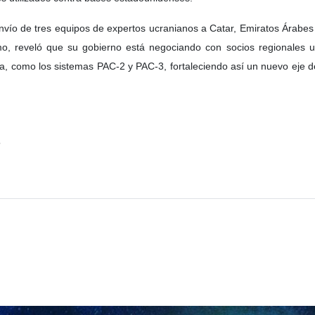
raniano The New Voice of Ukraine ha encendido las alarmas al afirmar
itar a Irán en el marco de su confrontación con Estados Unidos y el ré
 y, potencialmente, cierta tecnología de misiles.