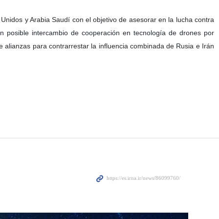
 que, según declaraciones del presidente Volodimir Zelenski,
gimen israelí. La supuesta asistencia incluiría el envío de