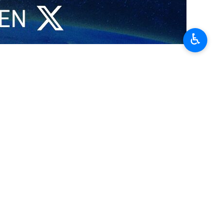
 Teherán a las agresiones en su territorio, Moscú habría activado un
♿︎
e los misiles", citó el medio. El mandatario ucraniano calificó la
do que sus servicios de inteligencia han detectado componentes de
Unidos y Arabia Saudí con el objetivo de asesorar en la lucha contra
un posible intercambio de cooperación en tecnología de drones por
 alianzas para contrarrestar la influencia combinada de Rusia e Irán