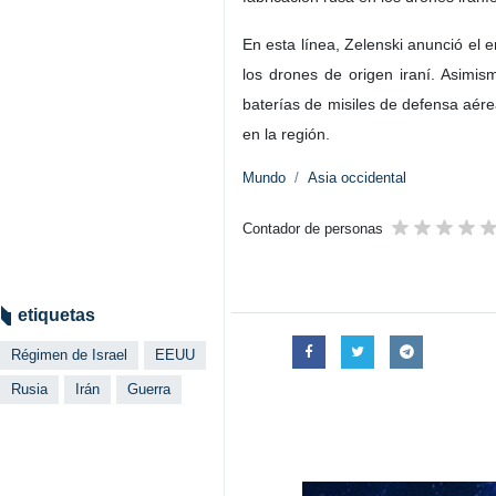
Un reportaje del medio digital uc
Rusia estaría brindando apoyo mil
drones, sistemas de defensa aérea