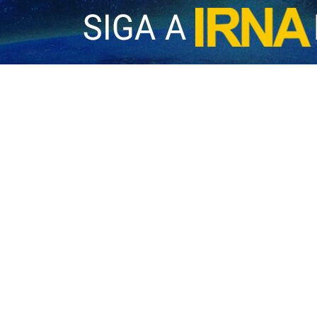
cada por el sitio, Zelenski habría señalado que, tras la respuesta de
ica.
 drones y defensa aérea, y sin duda también ayudará en el ámbito d
una de las mayores amenazas globales de los últimos años, aseguran
íes utilizados contra bases estadounidenses.
envío de tres equipos de expertos ucranianos a Catar, Emiratos Árabes 
smo, reveló que su gobierno está negociando con socios regionales 
a, como los sistemas PAC-2 y PAC-3, fortaleciendo así un nuevo eje de