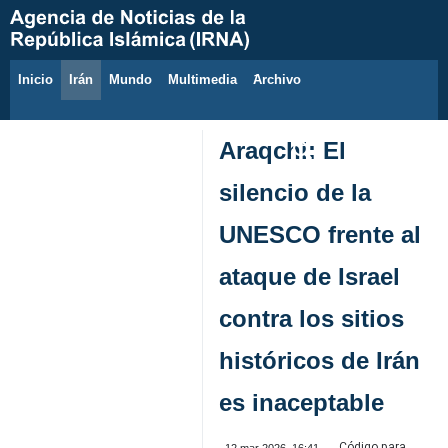
Inicio
Irán
Mundo
Multimedia
َArchivo
8 de agosto de 2026
Araqchi: El
silencio de la
UNESCO frente al
ataque de Israel
contra los sitios
históricos de Irán
es inaceptable
Código para