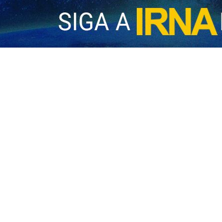
artel general central de Jatam Al-Anbia de Irán, el teniente coronel E
deramos nuestro derecho legítimo atacar el origen de los lanzamien
os, debido a la destrucción de sus bases militares en la región, ha ata
udades de los Emiratos Árabes Unidos”, anunció el teniente coronel Eb
iratos Árabes Unidos que la República Islámica de Irán considera su de
de donde se lancen los misiles del enemigo estadounidense, incl
 de algunas ciudades de los Emiratos Árabes Unidos”, añadió.
a de los Emiratos Árabes Unidos y a los centros de población que 
 los Emiratos Árabes Unidos, para que no sufran ningún daño”, reafir