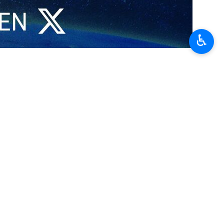
♿︎
brahim Zolfaghari, declaró: “Anunciamos a los líderes de los
tos de misiles enemigos en algunas ciudades de este país”.
cado con misiles la isla iraní Abu Musa y parte de la isla Jark, desde
rahim Zolfaghari.
recho legítimo, en defensa de su soberanía nacional y su territorio,
uidos los puertos marítimos, muelles y escondites de militares
procedan a evacuar los puertos, muelles y los escondites de los
mó.