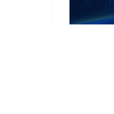
Teherán, IRNA- El portavoz del cu
Emiratos Árabes Unidos que consi
“El ejército agresor de Estados Unid
puertos, muelles y escondites en ci
“Anunciamos a los líderes de los Em
atacar y golpear los lugares des
estadounidenses bajo la protección
“Pedimos a la población musulman
estadounidenses en las ciudades de
9490**