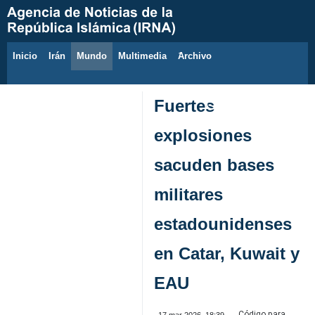
Inicio
Irán
Mundo
Multimedia
َArchivo
8 de agosto de 2026
Fuertes
explosiones
sacuden bases
militares
estadounidenses
en Catar, Kuwait y
EAU
Código para