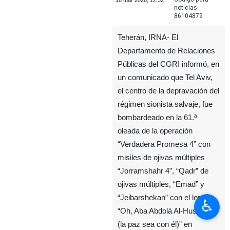
18 mar 2026, 12:32
noticias:
86104879
Teherán, IRNA- El
Departamento de Relaciones
Públicas del CGRI informó, en
un comunicado que Tel Aviv,
el centro de la depravación del
régimen sionista salvaje, fue
bombardeado en la 61.ª
oleada de la operación
“Verdadera Promesa 4” con
misiles de ojivas múltiples
“Jorramshahr 4”, “Qadr” de
ojivas múltiples, “Emad” y
“Jeibarshekan” con el lema
♿︎
“Oh, Aba Abdolá Al-Hussein
(la paz sea con él)” en