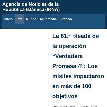
Inicio
Irán
Mundo
Multimedia
َArchivo
8 de agosto de 2026
La 61.ª oleada de
la operación
“Verdadera
Promesa 4”: Los
misiles impactaron
en más de 100
objetivos
Código para