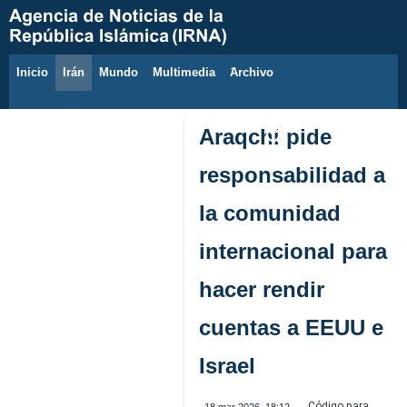
Inicio
Irán
Mundo
Multimedia
َArchivo
7 de agosto de 2026
Araqchi pide
responsabilidad a
la comunidad
internacional para
hacer rendir
cuentas a EEUU e
Israel
Código para