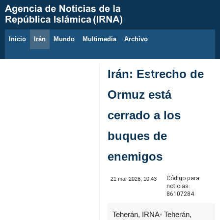
Inicio
Irán
Mundo
Multimedia
َArchivo
7 de agosto de 2026
Irán: Estrecho de
Ormuz está
cerrado a los
buques de
enemigos
Código para
21 mar 2026, 10:43
noticias:
86107284
Teherán, IRNA- Teherán,