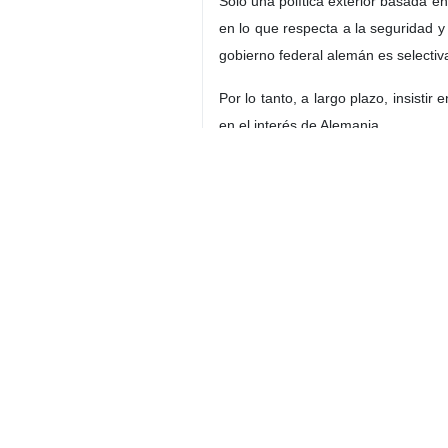
Solo una política exterior basada en
en lo que respecta a la seguridad y
gobierno federal alemán es selectiv
Por lo tanto, a largo plazo, insist
en el interés de Alemania.
9490**
Mundo
Europa
Contador de personas
etiquetas
Régimen de Israel
EEUU
Irán
Alemania