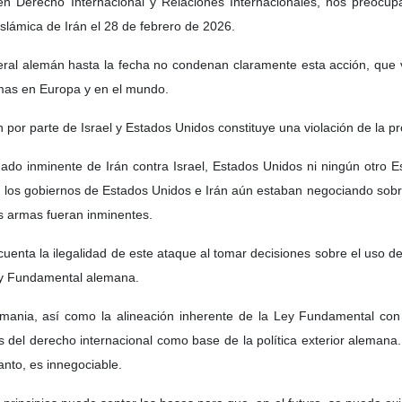
 Derecho Internacional y Relaciones Internacionales, nos preocup
Islámica de Irán el 28 de febrero de 2026.
ral alemán hasta la fecha no condenan claramente esta acción, que vi
rmas en Europa y en el mundo.
án por parte de Israel y Estados Unidos constituye una violación de la p
o inminente de Irán contra Israel, Estados Unidos ni ningún otro Esta
 los gobiernos de Estados Unidos e Irán aún estaban negociando sobre
s armas fueran inminentes.
uenta la ilegalidad de este ataque al tomar decisiones sobre el uso de
Ley Fundamental alemana.
emania, así como la alineación inherente de la Ley Fundamental con 
 del derecho internacional como base de la política exterior alemana.
anto, es innegociable.