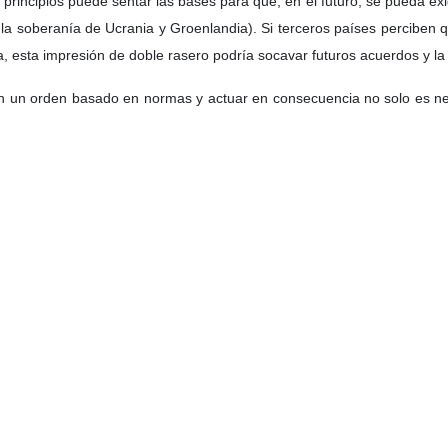
 principios puede sentar las bases para que, en el futuro, se pueda exi
 la soberanía de Ucrania y Groenlandia). Si terceros países perciben qu
a, esta impresión de doble rasero podría socavar futuros acuerdos y l
ir en un orden basado en normas y actuar en consecuencia no solo es ne
ده اخواص