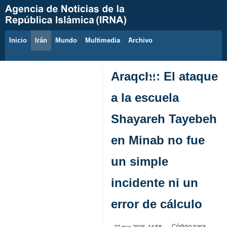
Inicio
Irán
Mundo
Multimedia
َArchivo
6 de agosto de 2026
Araqchi: El ataque
a la escuela
Shayareh Tayebeh
en Minab no fue
un simple
incidente ni un
error de cálculo
Código para