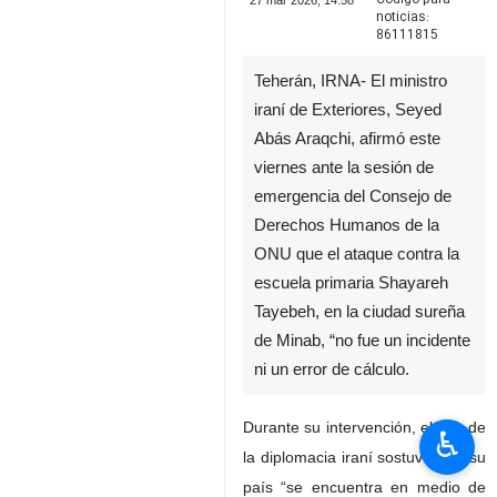
27 mar 2026, 14:58
noticias:
86111815
Teherán, IRNA- El ministro
iraní de Exteriores, Seyed
Abás Araqchi, afirmó este
viernes ante la sesión de
emergencia del Consejo de
Derechos Humanos de la
ONU que el ataque contra la
escuela primaria Shayareh
Tayebeh, en la ciudad sureña
de Minab, “no fue un incidente
ni un error de cálculo.
Durante su intervención, el jefe de
♿︎
la diplomacia iraní sostuvo que su
país “se encuentra en medio de