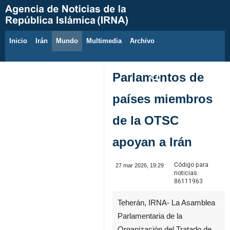
Inicio
Irán
Mundo
Multimedia
َArchivo
10 de agosto de 2026
Parlamentos de
países miembros
de la OTSC
apoyan a Irán
Código para
27 mar 2026, 19:29
noticias:
86111963
Teherán, IRNA- La Asamblea
Parlamentaria de la
Organización del Tratado de