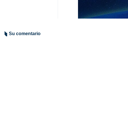
Una reciente encuesta revela que
a una acción militar contra Irán.
Un nuevo sondeo de la Universidad 
cuyos resultados fueron publicados 
hace de manera contundente.
En el ámbito de la política exterior
63% de los encuestados manifestó s
de inflación, fue calificada negativ
El sondeo, realizado entre el 20 y 
un 44% en abril de años anteriores.
acciones militares en Medio Oriente
Mundo
América del Norte