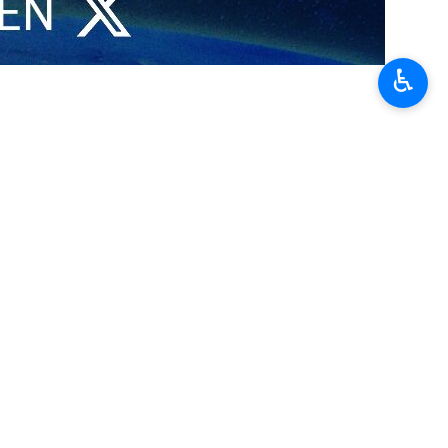
ayó al 33%, mientras que un 63% de los estadounidenses se opone
♿︎
 Trump ha vuelto a disminuir, alcanzando solo un 33%. La encuesta,
 desaprueba la gestión del mandatario, y de ese porcentaje, un 53% lo
 pregunta sobre la posibilidad de una agresión militar contra Irán, un
. Asimismo, la gestión económica de Trump, especialmente en materia
la popularidad del mandatario, quien había obtenido un 38% en julio y
dades de Estados Unidos en contra de las políticas migratorias y las