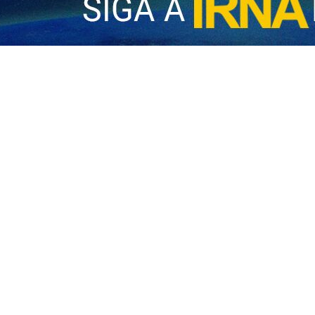
 la popularidad del presidente de Estados Unidos, Donald Trump, c
de Massachusetts Amherst indica que la aprobación laboral de Donald
este martes por el portal The Hill, detalla que un 62% de los votantes
, el rechazo a la postura de Trump es aún más pronunciado. Frente a la
u descontento con el manejo de la situación por parte del presidente
amente por un 71% de los participantes.
25 de marzo con mil participantes, refleja una tendencia a la baja en 
 Los resultados surgen en medio de masivas protestas en diversas ciu
.