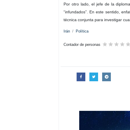
El ministro de Asuntos Exteriores
región.
Durante una llamada telefónica con 
contra Irán, subrayando la responsa