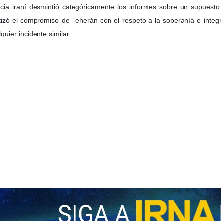
 de Irán, Seyed Abas Araqchi, advirtió sobre la repetición de operaci
su homólogo turco, Hakan Fidan, el Canciller de Irán describió la situ
bilidad de todos los gobiernos de condenar los ataques contra escuelas