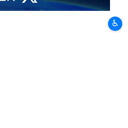
icas iraníes como un acto criminal y una muestra del desprecio de
♿︎
 lanzamiento de misiles desde Irán hacia Turquía, calificándolos de
idad territorial de Turquía y se mostró dispuesto a una cooperación