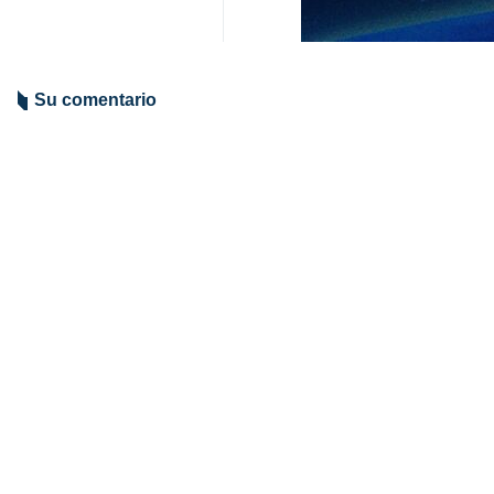
áreas residenciales.
Asimismo, calificó las amenazas d
Washington por el derecho internaci
Por otro lado, el jefe de la diplo
“infundados”. En este sentido, enf
técnica conjunta para investigar cual
Irán
Política
Contador de personas