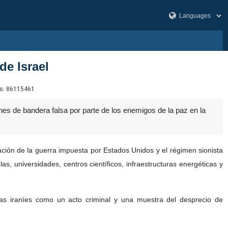
de Israel
s:
86115461