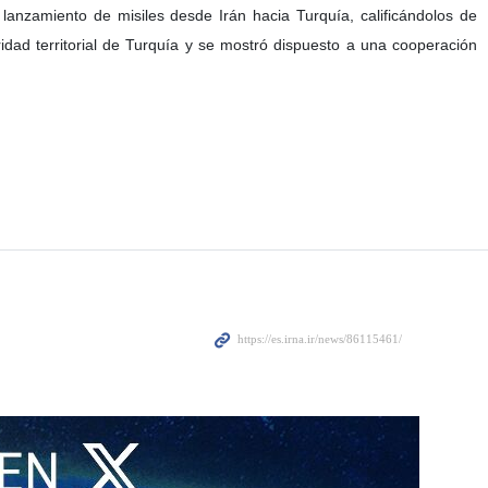
ones de bandera falsa por parte de los enemigos de la paz en la
ación de la guerra impuesta por Estados Unidos y el régimen sionista
, universidades, centros científicos, infraestructuras energéticas y