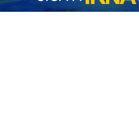
e funcionarios estadounidenses de atacar infraestructuras energét
onal.
macia iraní desmintió categóricamente los informes sobre un supuesto
atizó el compromiso de Teherán con el respeto a la soberanía e integr
quier incidente similar.