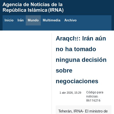
Inicio
Irán
Mundo
Multimedia
َArchivo
10 de agosto de 2026
Araqchi: Irán aún
no ha tomado
ninguna decisión
sobre
negociaciones
Código para
1 abr 2026, 15:29
noticias:
86116216
Teherán, IRNA- El ministro de