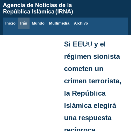
Inicio
Irán
Mundo
Multimedia
َArchivo
7 de agosto de 2026
Si EEUU y el
régimen sionista
cometen un
crimen terrorista,
la República
Islámica elegirá
una respuesta
recíproca