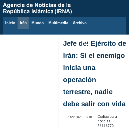
Inicio
Irán
Mundo
Multimedia
َArchivo
10 de agosto de 2026
Jefe del Ejército de
Irán: Si el enemigo
inicia una
operación
terrestre, nadie
debe salir con vida
Código para
2 abr 2026, 13:18
noticias:
86116770