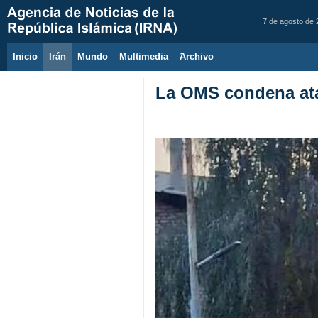
7 de agosto de
Inicio
Irán
Mundo
Multimedia
َArchivo
La OMS condena ataq