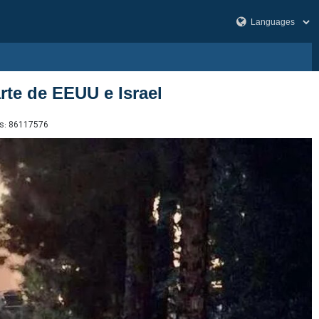
rte de EEUU e Israel
s:
86117576