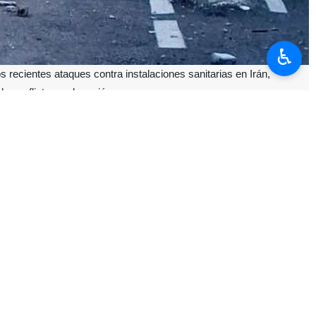
♿︎
recientes ataques contra instalaciones sanitarias en Irán,
e conflictos en la región.
nes en Medio Oriente, se han registrado múltiples ataques a centros
iones médicas, sufrió daños considerables que le impiden continuar
o, mientras que el complejo farmacéutico Tofiq Daru, productor de
zo, con al menos nueve fallecidos, entre ellos un trabajador de
pital: el 21 de marzo, una explosión cerca del hospital Imam Alí en
emente la atención médica y la seguridad de pacientes, personal y