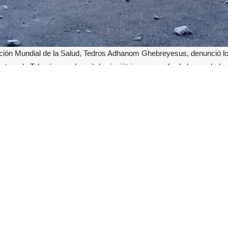
ación Mundial de la Salud, Tedros Adhanom Ghebreyesus, denunció los 
Pasteur de Teherán y un hospital psiquiátrico, en medio de la escalada d
nom Ghebreyesus señaló que, durante el recrudecimiento de las tensio
Pasteur de Irán, fundado en 1920 y con más de un siglo de investigac
s de sus secciones funcionaban como centros colaboradores de la OMS.
Delaram Sina resultó gravemente dañado tras un ataque el 29 de marz
esclerosis múltiple, fue impactado el 31 de marzo.
taques contra instalaciones sanitarias en Irán desde el 1 de mar
bro de la Media Luna Roja iraní. Los ataques no se limitaron a la ca
 forzó su evacuación. Tedros advirtió que los combates afectan grav