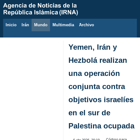
Inicio
Irán
Mundo
Multimedia
َArchivo
9 de agosto de 2026
Yemen, Irán y
Hezbolá realizan
una operación
conjunta contra
objetivos israelíes
en el sur de
Palestina ocupada
Código para