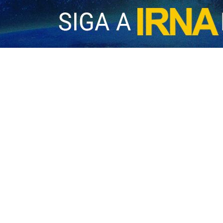
asuntos culturales y sociales de la Universidad Tecnológica de Shari
 muestra de la desesperación e incapacidad del enemigo en el campo
ajarzade al referirse al ataque del enemigo contra la Universidad Te
f, como polo de ciencia y tecnología en el país, ha tenido una posición 
niversidad Tecnológica de Sharif, atacó la ciencia, la tecnología, el pro
sfuerzo constante e ininterrumpido de los profesores, estudiantes y e
iles y reconstruiremos la universidad mejor que antes”.
 la Universidad Tecnológica de Sharif (la mezquita de la universidad