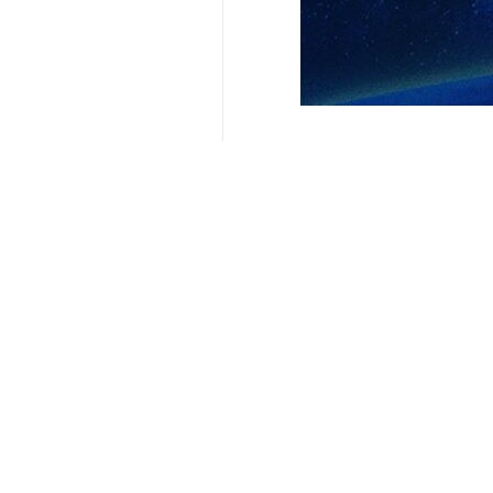
Teherán, IRNA– El subdirector de 
crimen contra la humanidad y una
En declaraciones a IRNA, Mohamad F
“La Universidad Tecnológica de Shari
último medio siglo”.
“El enemigo criminal, al atacar la U
Sin embargo, subrayó que “con el e
Sharif, superaremos estos días difíc
Segun Fajarzade, el edificio sur de
estadounidense-sionistas.