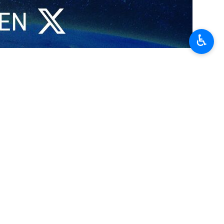
♿︎
f calificó el ataque del enemigo contra esta universidad como un
 de batalla.
cnológica de Sharif antes de las 4 de la madrugada de hoy, declaró:
destacada en los logros científicos e industriales del país durante el
greso y la independencia del país [persa]”, agregó.
gresados patriotas y comprometidos de la Universidad Tecnológica de
), con vista a la avenida Azadi, fue alcanzado durante estos ataques