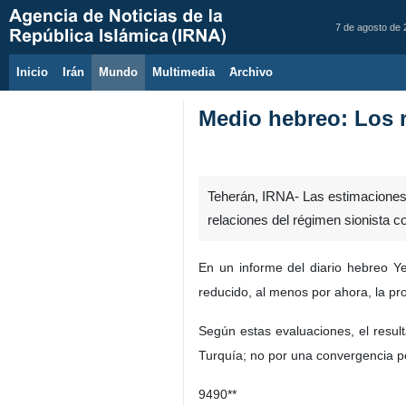
7 de agosto de
Inicio
Irán
Mundo
Multimedia
َArchivo
Medio hebreo: Los r
Teherán, IRNA- Las estimaciones e
relaciones del régimen sionista c
En un informe del diario hebreo Ye
reducido, al menos por ahora, la pro
Según estas evaluaciones, el result
Turquía; no por una convergencia po
9490**