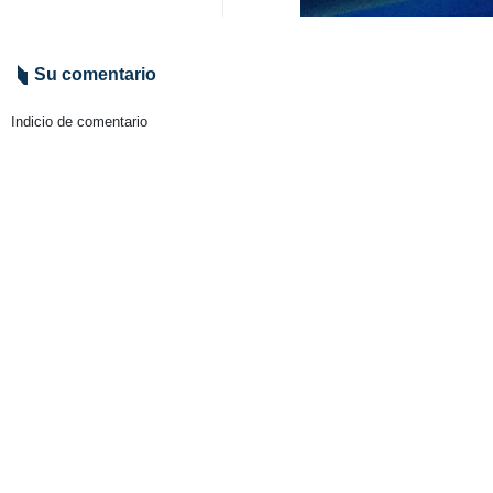
Teherán, IRNA- El vicepresidente
de una mayor inversión de China y
El vicepresidente de la Comisión E
persigue Estados Unidos”.
Stéphane Séjourné añadió:
“Washington busca una desvinculac
9490**
Mundo
Europa
Contador de personas