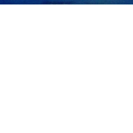
 ejecutivo de la Comisión Europea (CE) para Prosperidad y Estrategia
 que no deberá seguir la estrategia aislacionista de Estados Unidos.
uropea explicó que la Unión Europea ha decidido “sacar su economía 
ión mucho más amplia de la economía asiática”, agregó Séjourné.
ده اخواص