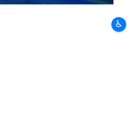
♿︎
 Industrial, Stéphane Séjourné, afirmó que Europa se beneficiará
de una situación de riesgo” y que “ese no es el mismo objetivo que
حمی