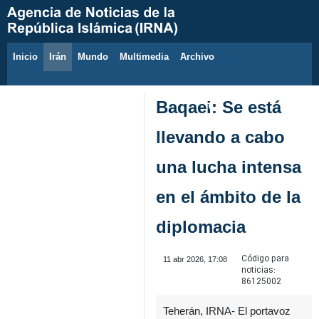
Inicio
Irán
Mundo
Multimedia
َArchivo
9 de agosto de 2026
Baqaei: Se está
llevando a cabo
una lucha intensa
en el ámbito de la
diplomacia
Código para
11 abr 2026, 17:08
noticias:
86125002
Teherán, IRNA- El portavoz