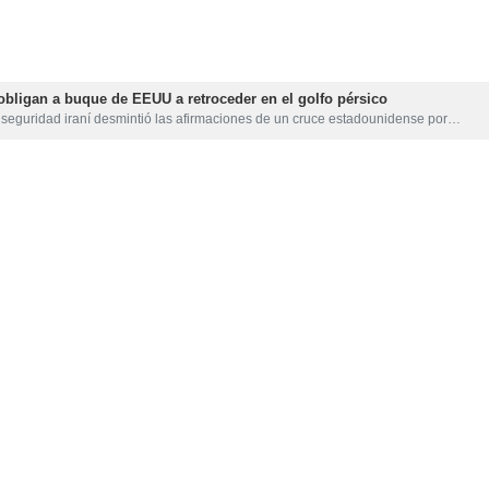
obligan a buque de EEUU a retroceder en el golfo pérsico
 seguridad iraní desmintió las afirmaciones de un cruce estadounidense por…
ndiciones incumplidas frenan el inicio de negociaciones
 Parlamento de Irán, Mohamad Baqer Qalibaf, aseguró que dos de los acuerdos…
encamina a su mayor caída semanal desde 2025, pero se mantiene cerca d
etróleo registran este viernes su mayor descenso semanal en casi un año, aunque