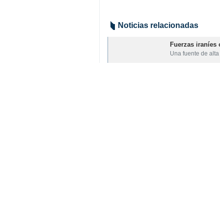
Noticias relacionadas
Fuerzas iraníes 
Una fuente de alta
Qalibaf: Dos co
El presidente del
El petróleo se 
Los precios del p
Su comentario