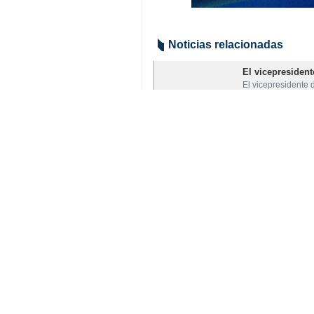
Noticias relacionadas
El vicepresident
El vicepresidente
Aref: El pueblo 
Teherán, IRNA– El
Aref: Con el des
Teherán, IRNA– El
Su comentario