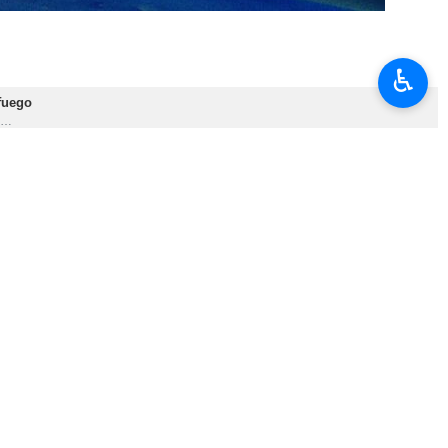
♿︎
 fuego
ar…
…
rcambio regional