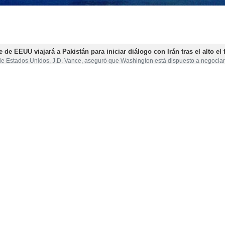
e de EEUU viajará a Pakistán para iniciar diálogo con Irán tras el alto el
 de Estados Unidos, J.D. Vance, aseguró que Washington está dispuesto a negoci
que protestaba separó su fila de la de los alborotadores
 primer vicepresidente de Irán, Mohamad Reza Aref, al afirmar que próximamente
arrollo del comercio energético, Irán se convertirá en un centro de inte
 primer vicepresidente de Irán, Mohamad Reza Aref, subrayó la adopción de…