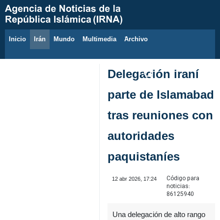
Inicio
Irán
Mundo
Multimedia
َArchivo
6 de agosto de 2026
Delegación iraní
parte de Islamabad
tras reuniones con
autoridades
paquistaníes
Código para
12 abr 2026, 17:24
noticias:
86125940
Una delegación de alto rango