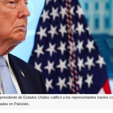
residente de Estados Unidos calificó a los representantes iraníes co
radas en Pakistán.