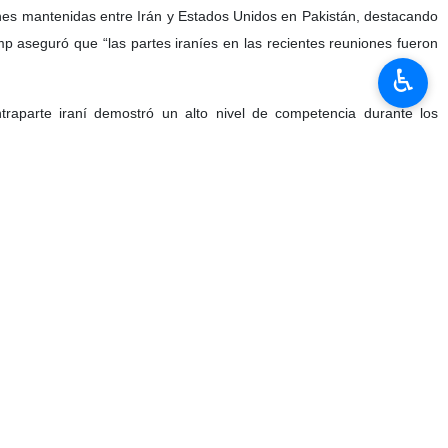
ones mantenidas entre Irán y Estados Unidos en Pakistán, destacando
p aseguró que “las partes iraníes en las recientes reuniones fueron
♿︎
raparte iraní demostró un alto nivel de competencia durante los
 precisas y eficaces”, afirmó Trump, aunque evitó ofrecer detalles
político internacional, especialmente en lo relacionado con el papel
ecisión a la contraparte” en las negociaciones, señalando que una
de los diálogos.