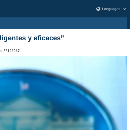
igentes y eficaces”
s:
86126067