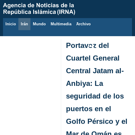
Inicio
Irán
Mundo
Multimedia
َArchivo
9 de agosto de 2026
Portavoz del
Cuartel General
Central Jatam al-
Anbiya: La
seguridad de los
puertos en el
Golfo Pérsico y el
Mar de Omán es