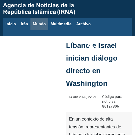
Inicio
Irán
Mundo
Multimedia
َArchivo
8 de agosto de 2026
Líbano e Israel
inician diálogo
directo en
Washington
Código para
14 abr 2026, 22:29
noticias:
86127806
En un contexto de alta
tensión, representantes de
Líbano e Israel iniciaron este