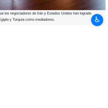
que los negociadores de Irán y Estados Unidos han logrado
♿︎
 Egipto y Turquía como mediadores.
 expire la tregua el 21 de abril. En ese contexto, una delegación
oles a Teherán para reunirse con autoridades iraníes. Sin embargo,
as y, sobre esa base, trabajaremos con ambas partes”. Por su parte,
r el vicepresidente J.D. Vance, el enviado Steve Witkoff y el asesor
ores.
se están acercando”. Otro funcionario estadounidense confirmó los
preliminares en Pakistán la semana pasada, declaró el martes en un
ositivo sobre la situación en la que nos encontramos”.
tes del fin de la tregua, aunque aún no se ha fijado una fecha. Un