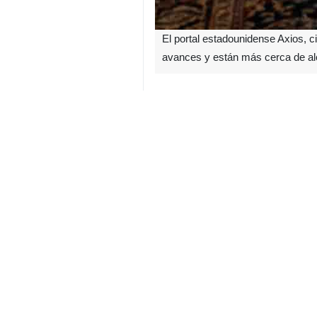
El portal estadounidense Axios, 
avances y están más cerca de alc
Según el informe de Axios, ambas 
paquistaní encabezada por el maris
fuentes estadounidenses advirtieron 
Un funcionario paquistaní señaló: 
un funcionario estadounidense detal
Jared Kushner, continuó el martes c
El mismo funcionario afirmó que “
avances del martes y expresó: “Que
evento en Georgia: “Creo que las pa
Según las fuentes, es probable que