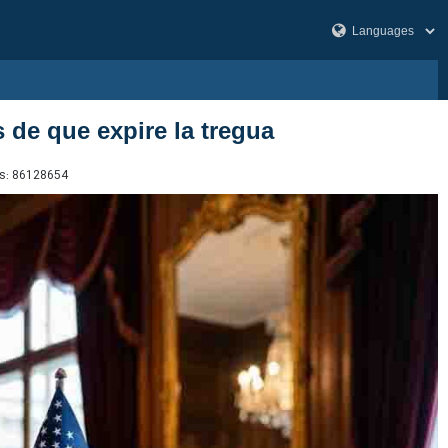
 de que expire la tregua
s:
86128654