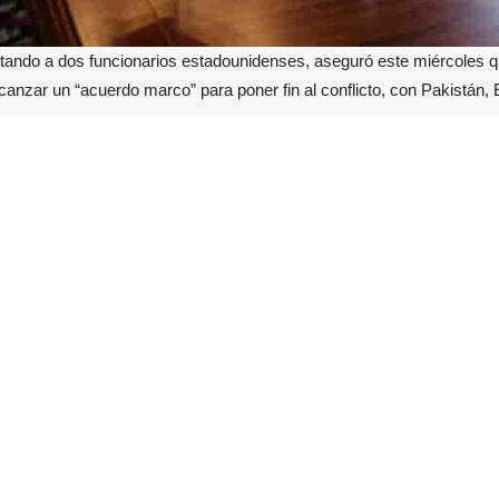
citando a dos funcionarios estadounidenses, aseguró este miércoles 
anzar un “acuerdo marco” para poner fin al conflicto, con Pakistán,
partes han trabajado para cerrar las brechas restantes antes de que
cal de campo Asim Munir, comandante del ejército, llegó este miérc
que, dadas las diferencias significativas, el éxito no está garantizado.
“Debemos esperar y ver si podemos llegar a un acuerdo. Somos optimist
ló que el equipo negociador del presidente Donald Trump, integrado po
on llamadas e intercambios de propuestas con los iraníes y los mediad
están hablando por teléfono y negociando con todos los países, y 
remos llegar a un acuerdo”. Vance, quien lideró las negociaciones 
rtes sentadas frente a nosotros quieren un acuerdo... Me siento muy p
 una nueva ronda de negociaciones se celebre en los próximos días an