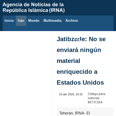
Inicio
Irán
Mundo
Multimedia
َArchivo
10 de agosto de 2026
Jatibzade: No se
enviará ningún
material
enriquecido a
Estados Unidos
Código para
19 abr 2026, 10:32
noticias:
86131264
Teherán, IRNA- El