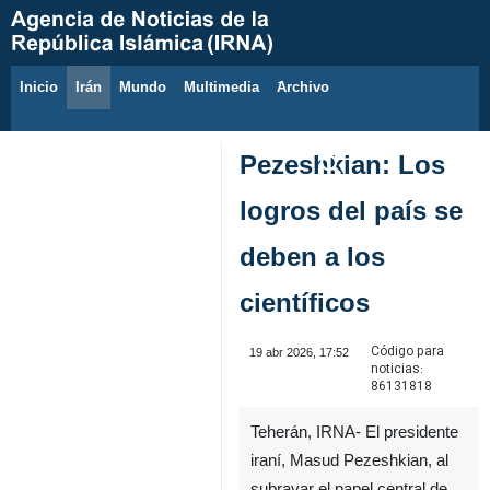
Inicio
Irán
Mundo
Multimedia
َArchivo
7 de agosto de 2026
Pezeshkian: Los
logros del país se
deben a los
científicos
Código para
19 abr 2026, 17:52
noticias:
86131818