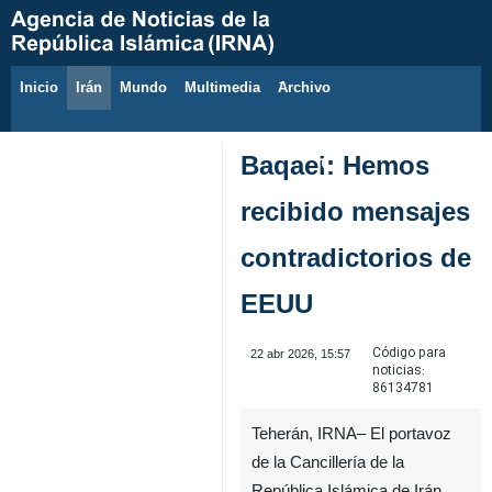
Inicio
Irán
Mundo
Multimedia
َArchivo
6 de agosto de 2026
Baqaei: Hemos
recibido mensajes
contradictorios de
EEUU
Código para
22 abr 2026, 15:57
noticias:
86134781
Teherán, IRNA– El portavoz
de la Cancillería de la
República Islámica de Irán