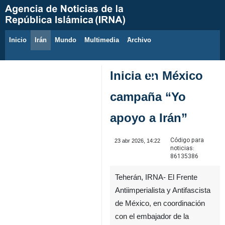
Inicio
Irán
Mundo
Multimedia
َArchivo
8 de agosto de 2026
Inicia en México
campaña “Yo
apoyo a Irán”
Código para
23 abr 2026, 14:22
noticias:
86135386
Teherán, IRNA- El Frente
Antiimperialista y Antifascista
de México, en coordinación
con el embajador de la