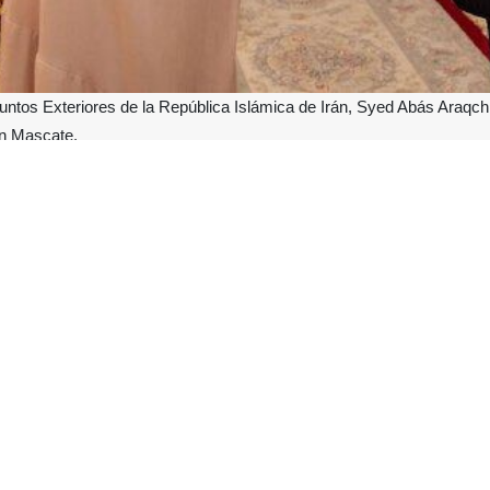
untos Exteriores de la República Islámica de Irán, Syed Abás Araqch
en Mascate.
 Diplomacia persa transmitió al sultán de Omán los saludos del presiden
yor progreso y prosperidad para el pueblo omaní.
icitó al ministro de Exteriores iraní que transmitiera sus saludos al 
d y la estabilidad para el pueblo amigo de Irán.
as partes dialogaron sobre los últimos acontecimientos regionales, los 
on también Badr bin Hamad Al Busaidi, ministro de Asuntos Exteriore
 Araqchi explicó las posturas de la República Islámica respecto a lo
en el diálogo y el fortalecimiento de la seguridad y la estabilidad 