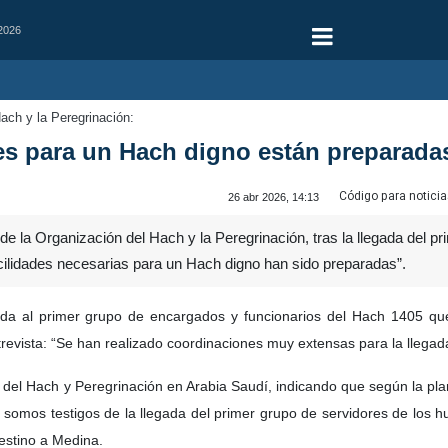
 2026
ach y la Peregrinación:
des para un Hach digno están preparada
Código para noticia
26 abr 2026, 14:13
e la Organización del Hach y la Peregrinación, tras la llegada del p
acilidades necesarias para un Hach digno han sido preparadas”.
ida al primer grupo de encargados y funcionarios del Hach 1405 qu
trevista: “Se han realizado coordinaciones muy extensas para la llegada
 del Hach y Peregrinación en Arabia Saudí, indicando que según la plan
oy somos testigos de la llegada del primer grupo de servidores de lo
estino a Medina.