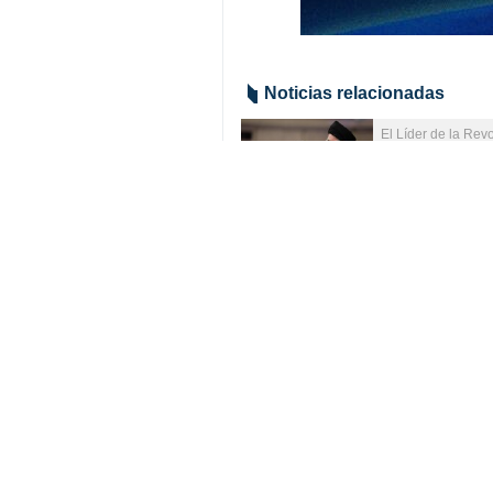
Noticias relacionadas
El Líder de la Rev
“Pondremos al e
Teherán, IRNA- En
86 mil peregrino
86 mil 700 iraníe
Mensaje del ayatol
Los gobiernos m
Teherán, IRNA- El 