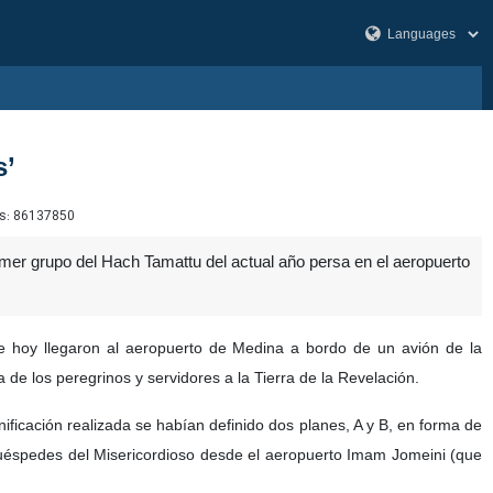
s’
s:
86137850
rimer grupo del Hach Tamattu del actual año persa en el aeropuerto
e hoy llegaron al aeropuerto de Medina a bordo de un avión de la
 de los peregrinos y servidores a la Tierra de la Revelación.
ificación realizada se habían definido dos planes, A y B, en forma de
s huéspedes del Misericordioso desde el aeropuerto Imam Jomeini (que