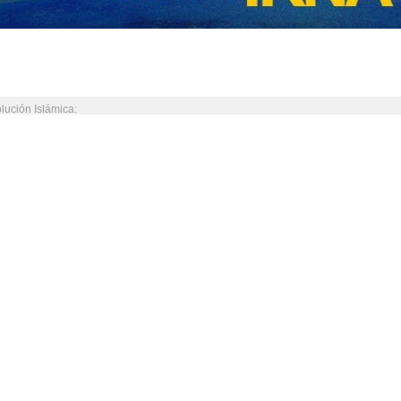
olución Islámica:
nemigo de rodillas”
 un enérgico discurso pronunciado en un encuentro con familias de militares…
s iraníes en la Tierra Sagrada
s han peregrinado este año a los lugares sagrados en Meca y Medina. Esto mientr
á Jameneí a los peregrinos de la Casa de Dios:
usulmanes deben bloquear todos los canales por los que llega ayuda al
Líder Supremo de Irán, en su mensaje con motivo del Hach, dijo: “Los gobiernos…