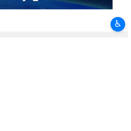
♿︎
as…
 régimen sionista