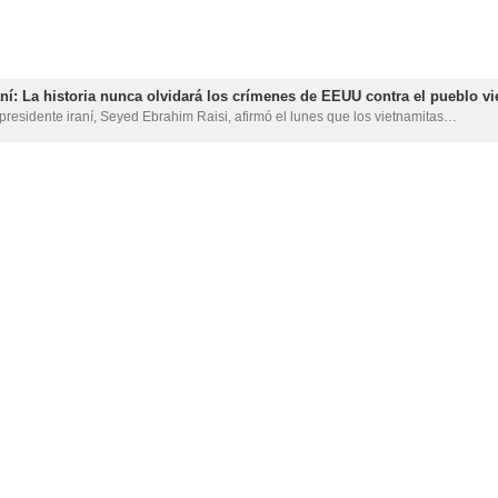
aní: La historia nunca olvidará los crímenes de EEUU contra el pueblo v
presidente iraní, Seyed Ebrahim Raisi, afirmó el lunes que los vietnamitas…
etrolero vietnamita Sothys
petrolero vietnamita Sothys, interceptado por la República Islámica de Irán…
l Parlamento iraní reitera que la diplomacia es el único medio para resolv
il de 2018, IRNA - El presidente del Parlamento Ali Lariyani aseguró el lunes…