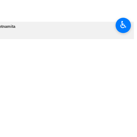
♿︎
ietnamita
er la crisis siria