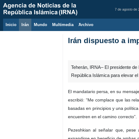
7 de agosto de
Inicio
Irán
Mundo
Multimedia
َArchivo
Irán dispuesto a imp
Teherán, IRNA– El presidente de I
República Islámica para elevar el 
El mandatario persa, en su mensaje 
escribió: “Me complace que las rel
basadas en principios y una polític
encuentren en el camino correcto”.
Pezeshkian al señalar que, pese a
expandirse en beneficio de ambas nac