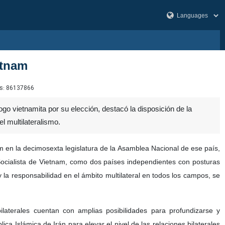
etnam
s:
86137866
o vietnamita por su elección, destacó la disposición de la
l multilateralismo.
m en la decimosexta legislatura de la Asamblea Nacional de ese país,
 Socialista de Vietnam, como dos países independientes con posturas
 la responsabilidad en el ámbito multilateral en todos los campos, se
laterales cuentan con amplias posibilidades para profundizarse y
ca Islámica de Irán para elevar el nivel de las relaciones bilaterales