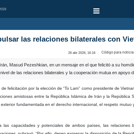
 2026
ulsar las relaciones bilaterales con Vi
Código para noticia
26 abr 2026, 16:16
rán, Masud Pezeshkian, en un mensaje en el que felicitó a su homólog
nivel de las relaciones bilaterales y la cooperación mutua en apoyo de
de felicitación por la elección de “To Lam” como presidente de Vietna
aciones amistosas entre la República Islámica de Irán y la República
a exterior fundamentada en el derecho internacional, el respeto mutuo y
 las capacidades y potenciales de ambos países, las relaciones bi
iones, subrayó: “Por ello, deseo expresar la disposición de la Repúbli