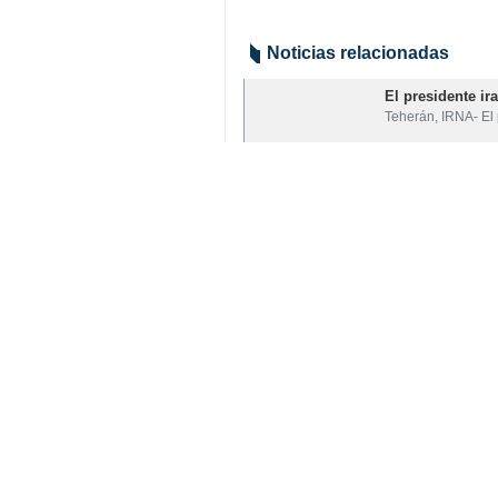
Noticias relacionadas
El presidente ir
Teherán, IRNA- El 
Irán libera el p
Teherán, IRNA- El 
El presidente de
Teherán, 17 de abr
Su comentario