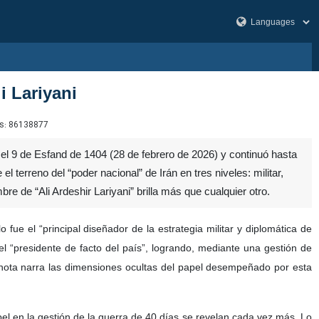
i Lariyani
s:
86138877