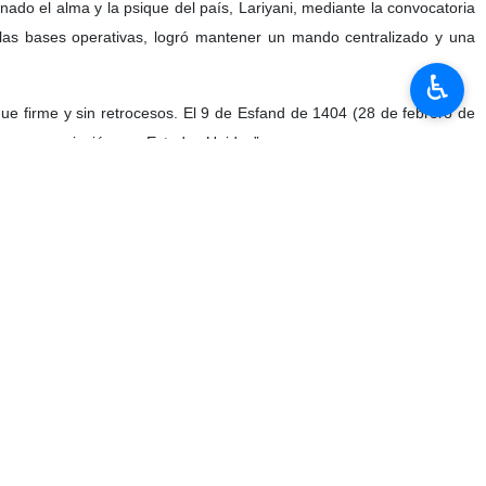
el 9 de Esfand de 1404 (28 de febrero de 2026) y continuó hasta
♿︎
 terreno del “poder nacional” de Irán en tres niveles: militar,
re de “Ali Ardeshir Lariyani” brilla más que cualquier otro.
fue el “principal diseñador de la estrategia militar y diplomática de
 el “presidente de facto del país”, logrando, mediante una gestión de
a nota narra las dimensiones ocultas del papel desempeñado por esta
el en la gestión de la guerra de 40 días se revelan cada vez más. Lo
ecir, tras el martirio del Líder Supremo de la Revolución y de varios
45 años de experiencia en las instituciones más sensibles del país,
bió a Lariyani como “el intérprete de las políticas del sistema en las