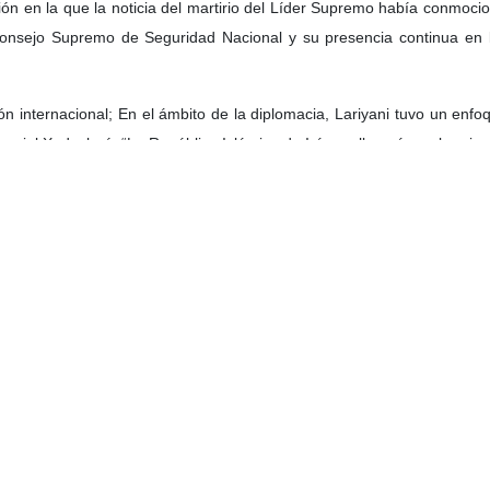
ías que comenzó con el martirio del Líder Supremo de la Revolución 
roporcionó una oportunidad sin precedentes para la evaluación sobre el
as destacadas que desempeñaron un papel central en esos días, el nomb
do del martirio el 26 de Esfand de 1405 (17 de marzo de 2026), no solo 
ún reconocen analistas internacionales, se convirtió en la práctica en
án victorioso de una de las pruebas más complejas de su historia. Est
la seguridad, la diplomacia y la política.
ía del martirio de Ali Lariyani, las verdaderas dimensiones de su pap
n los días más críticos de la historia de la Revolución Islámica, es d
taques del 9 de Esfand (28 de febrero de 2026), logró, apoyándose en 
atégica del sistema”.
n su mensaje de condolencias en los primeros días de la guerra, descri
“un administrador capaz y comprometido”.