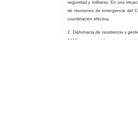
Teherán, IRNA- La guerra de 40 d
el alto el fuego de dos semanas, p
social y político. Entre las figur
Lariyani, quien alcanzó el alto gra
Irán” en esta guerra, sino que, seg
crisis sin precedentes, sacar a Ir
excepcional figura en los ámbitos de 
Hoy, mientras conmemoramos el 40º d
que es indudable es que Lariyani, e
comandantes de alto rango en los a
mantener la “columna vertebral estr
El Líder Supremo de la Revolución, e
condiciones más difíciles” y como 